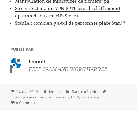
Manipulation de miniatures de fichiers jpg
Se connecter à un VPN PPTP avec le chiffrement
optionnel sous macOS Sierra
StanIA : combien y a-t-il de personnes place Stan' ?
PUBLIÉ PAR
lemnet
KEEP CALM AND WORK HARDER
28 mai 2019
lemnet
Sans catégorie
investigation numérique
forensics
DFIR
caviardage
0 Comments