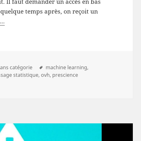
it. Il faut demander un accès en bas
t quelque temps après, on reçoit un
..
ans catégorie
machine learning
sage statistique
ovh
prescience