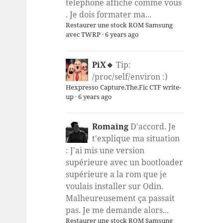
telephone affiche comme vous
. Je dois formater ma...
Restaurer une stock ROM Samsung
avec TWRP
·
6 years ago
PiX🔹
Tip:
/proc/self/environ :)
Hexpresso Capture.The.Fic CTF write-
up
·
6 years ago
Romaing
D'accord. Je
t'explique ma situation
: J'ai mis une version
supérieure avec un bootloader
supérieure a la rom que je
voulais installer sur Odin.
Malheureusement ça passait
pas. Je me demande alors...
Restaurer une stock ROM Samsung