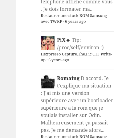
telephone affiche comme vous
. Je dois formater ma...
Restaurer une stock ROM Samsung
avec TWRP
·
6 years ago
PiX🔹
Tip:
/proc/self/environ :)
Hexpresso Capture.The.Fic CTF write-
up
·
6 years ago
Romaing
D'accord. Je
t'explique ma situation
: J'ai mis une version
supérieure avec un bootloader
supérieure a la rom que je
voulais installer sur Odin.
Malheureusement ça passait
pas. Je me demande alors...
Restaurer une stock ROM Samsung