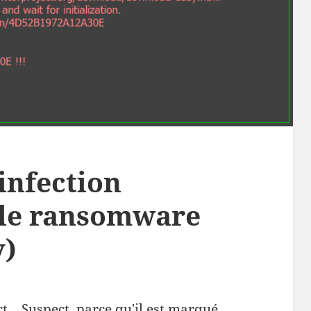
infection
 le ransomware
y)
ct... Suspect, parce qu'il est marqué