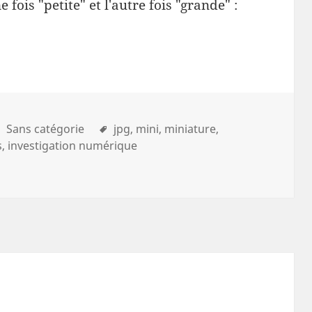
e fois "petite" et l'autre fois "grande" :
Sans catégorie
jpg
mini
miniature
s
investigation numérique