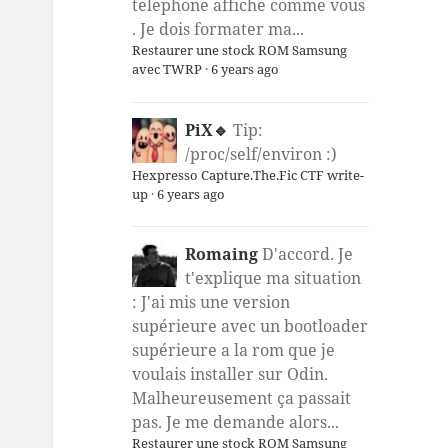
telephone affiche comme vous
. Je dois formater ma...
Restaurer une stock ROM Samsung
avec TWRP
·
6 years ago
PiX🔹
Tip:
/proc/self/environ :)
Hexpresso Capture.The.Fic CTF write-
up
·
6 years ago
Romaing
D'accord. Je
t'explique ma situation
: J'ai mis une version
supérieure avec un bootloader
supérieure a la rom que je
voulais installer sur Odin.
Malheureusement ça passait
pas. Je me demande alors...
Restaurer une stock ROM Samsung