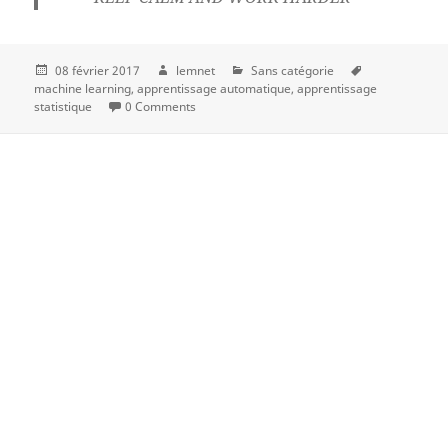
08 février 2017
lemnet
Sans catégorie
machine learning
apprentissage automatique
apprentissage
statistique
0 Comments